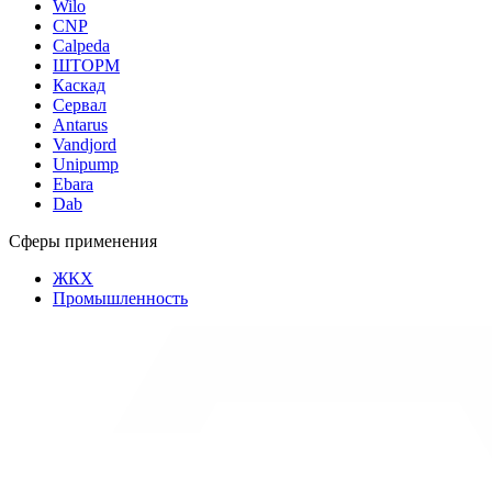
Wilo
CNP
Calpeda
ШТОРМ
Каскад
Сервал
Antarus
Vandjord
Unipump
Ebara
Dab
Сферы применения
ЖКХ
Промышленность