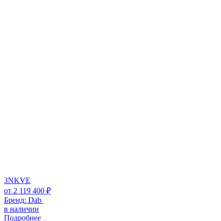
3NKVE
от
2 119 400
₽
Бренд:
Dab
в наличии
Подробнее