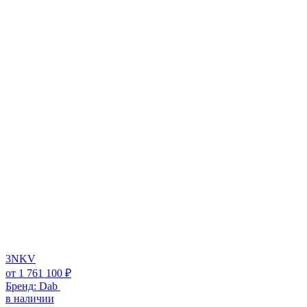
3NKV
от
1 761 100
₽
Бренд:
Dab
в наличии