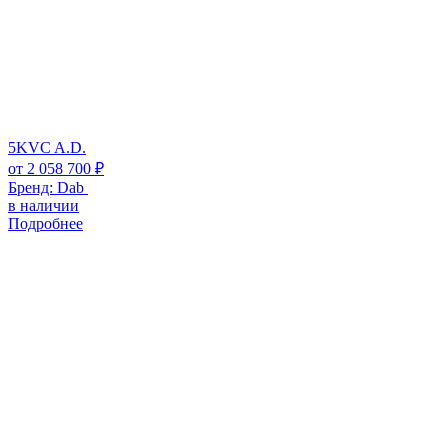
5KVC A.D.
от
2 058 700
₽
Бренд:
Dab
в наличии
Подробнее